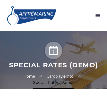


SPECIAL RATES (DEMO)
Home
Cargo (Demo)
Special Rates (Demo)